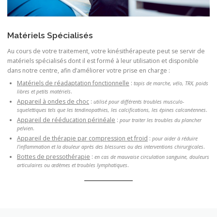
Matériels Spécialisés
Au cours de votre traitement, votre kinésithérapeute peut se servir de
matériels spécialisés dont il est formé à leur utilisation et disponible
dans notre centre, afin d’améliorer votre prise en charge :
Matériels de réadaptation fonctionnelle
:
tapis de marche, vélo, TRX, poids
.
libres et petits matériels
Appareil à ondes de choc
:
utilisé pour différents troubles musculo-
.
squelettiques tels que les tendinopathies, les calcifications, les épines calcanéennes
Appareil de rééducation périnéale
:
pour traiter les troubles du plancher
.
pelvien
Appareil de thérapie par compression et froid
:
pour aider à réduire
.
l’inflammation et la douleur après des blessures ou des interventions chirurgicales
Bottes de pressothérapie
:
en cas de mauvaise circulation sanguine, douleurs
.
articulaires ou œdèmes et troubles lymphatiques