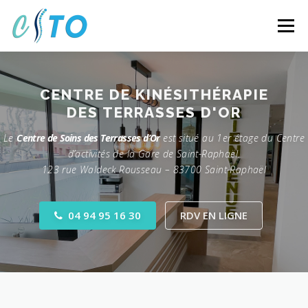
Aller
au
Menu
contenu
FONCTIONNEMENT
COMPÉTENCES
L’ÉQUIPE
D'OSTÉOPATHIE
CENTRE
DES TERRASSES D'OR
LE CENTRE
SERVICES
CONTACT
Le
Centre de Soins des Terrasses d’Or
est situé au 1er étage du Centre
d’activités de la Gare de Saint-Raphaël.
123 rue Waldeck Rousseau – 83700 Saint-Raphaël
04 94 95 16 30
RDV EN LIGNE